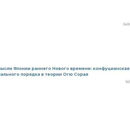
349
мысли Японии раннего Нового времени: конфуцианская
иального порядка в теории Огю Сорая
14