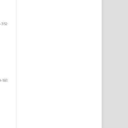
-352
9-181