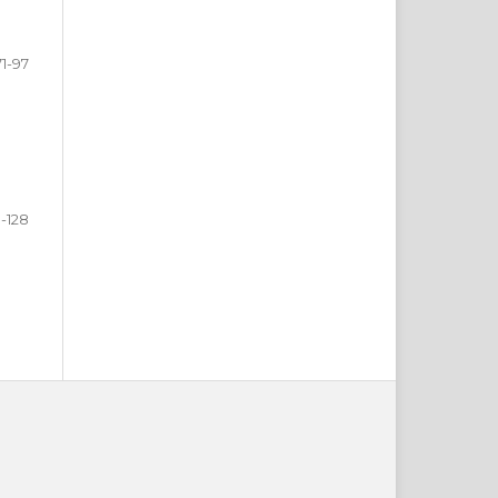
71-97
-128