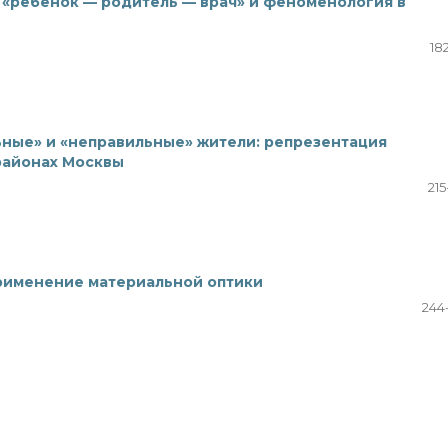
 «ребенок — родитель — врач» и феноменология в
18
ьные» и «неправильные» жители: репрезентация
районах Москвы
215
применение материальной оптики
244