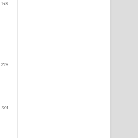
9-148
-279
-301