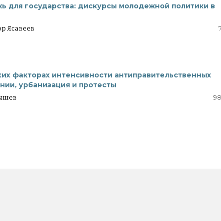
ь для государства: дискурсы молодежной политики в
эр Ясавеев
их факторах интенсивности антиправительственных
нии, урбанизация и протесты
дышев
98