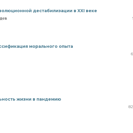
волюционной дестабилизации в XXI веке
едев
ассификация морального опыта
6
льность жизни в пандемию
82