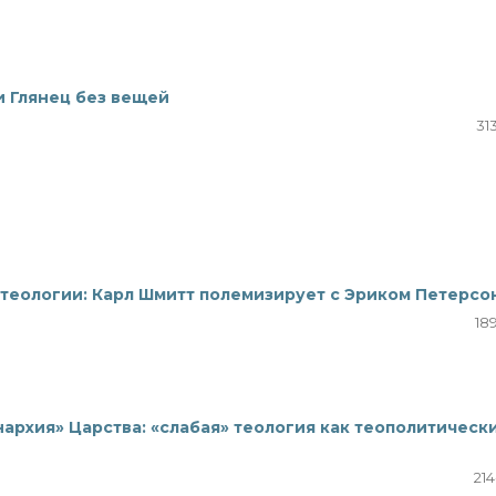
и Глянец без вещей
31
 теологии: Карл Шмитт полемизирует с Эриком Петерсо
18
нархия» Царства: «слабая» теология как теополитическ
214