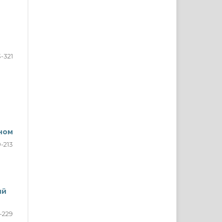
3-321
ном
9-213
ий
-229