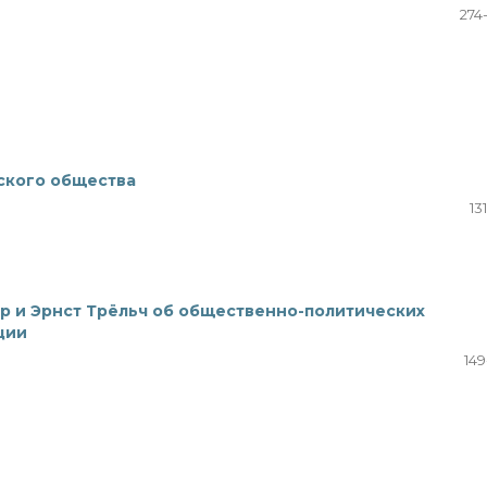
274
ского общества
13
ер и Эрнст Трёльч об общественно-политических
ции
149