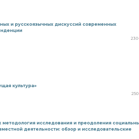
чных и русскоязычных дискуссий современных
енденции
230
ущая культура»
250
к методология исследования и преодоления социальн
овместной деятельности: обзор и исследовательские