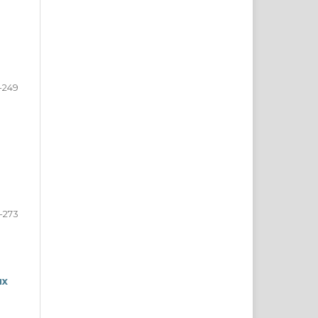
-249
-273
ых