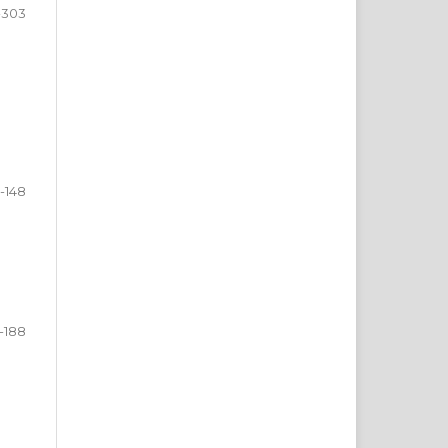
-303
1-148
-188