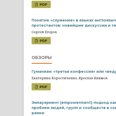
PDF
Понятие «служение» в языках англоязы
протестантов: новейшие дискуссии и т
Сергей Егоров
PDF
ОБЗОРЫ
Гуманизм: «третья конфессия» или «вед
Екатерина Коростиченко, Ярослав Климов
PDF
Эмпауэрмент (empowerment)-подход ка
проблем людей, групп и сообществ в с
рамки