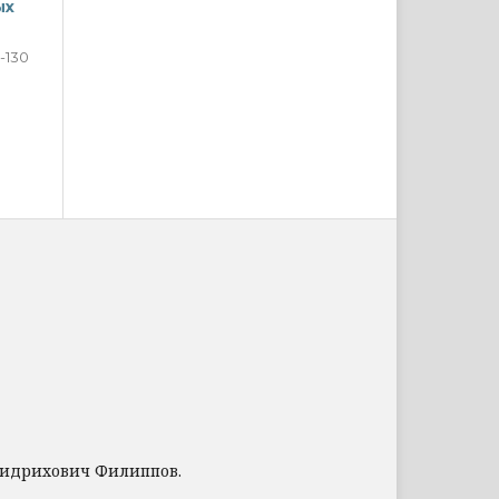
ых
-130
ридрихович Филиппов.