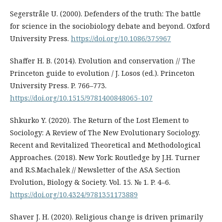
Segerstråle U. (2000). Defenders of the truth: The battle
for science in the sociobiology debate and beyond. Oxford
University Press.
https://doi.org/10.1086/375967
Shaffer H. B. (2014). Evolution and conservation // The
Princeton guide to evolution / J. Losos (ed.). Princeton
University Press. P. 766–773.
https://doi.org/10.1515/9781400848065-107
Shkurko Y. (2020). The Return of the Lost Element to
Sociology: A Review of The New Evolutionary Sociology.
Recent and Revitalized Theoretical and Methodological
Approaches. (2018). New York: Routledge by J.H. Turner
and R.S.Machalek // Newsletter of the ASA Section
Evolution, Biology & Society. Vol. 15. № 1. P. 4–6.
https://doi.org/10.4324/9781351173889
Shaver J. H. (2020). Religious change is driven primarily