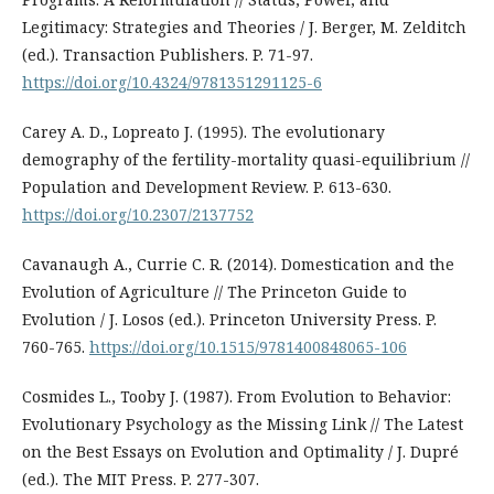
Legitimacy: Strategies and Theories / J. Berger, M. Zelditch
(ed.). Transaction Publishers. P. 71-97.
https://doi.org/10.4324/9781351291125-6
Carey A. D., Lopreato J. (1995). The evolutionary
demography of the fertility-mortality quasi-equilibrium //
Population and Development Review. P. 613-630.
https://doi.org/10.2307/2137752
Cavanaugh A., Currie C. R. (2014). Domestication and the
Evolution of Agriculture // The Princeton Guide to
Evolution / J. Losos (ed.). Princeton University Press. P.
760-765.
https://doi.org/10.1515/9781400848065-106
Cosmides L., Tooby J. (1987). From Evolution to Behavior:
Evolutionary Psychology as the Missing Link // The Latest
on the Best Essays on Evolution and Optimality / J. Dupré
(ed.). The MIT Press. P. 277-307.