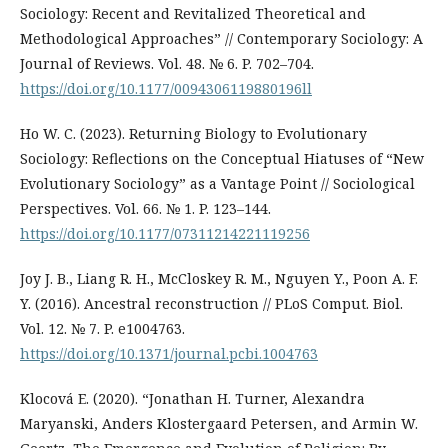
Sociology: Recent and Revitalized Theoretical and
Methodological Approaches” // Contemporary Sociology: A
Journal of Reviews. Vol. 48. № 6. P. 702–704.
https://doi.org/10.1177/0094306119880196ll
Ho W. C. (2023). Returning Biology to Evolutionary
Sociology: Reflections on the Conceptual Hiatuses of “New
Evolutionary Sociology” as a Vantage Point // Sociological
Perspectives. Vol. 66. № 1. P. 123–144.
https://doi.org/10.1177/07311214221119256
Joy J. B., Liang R. H., McCloskey R. M., Nguyen Y., Poon A. F.
Y. (2016). Ancestral reconstruction // PLoS Comput. Biol.
Vol. 12. № 7. P. e1004763.
https://doi.org/10.1371/journal.pcbi.1004763
Klocová E. (2020). “Jonathan H. Turner, Alexandra
Maryanski, Anders Klostergaard Petersen, and Armin W.