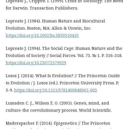
Lopreato J., Crippen T. (1999). Crisis in Sociology: The Need
for Darwin. Transaction Publishers.
Lopreato J. (1984). Human Nature and Biocultural
Evolution. Boston, MA: Allen & Unwin, Inc.
https://doi.org/10.1002/bs.3830310410
Lopreato J. (1994). The Social Cage: Human Nature and the
Evolution of Society // Social Forces. Vol. 73. № 1. P. 316–318.
https://doi.org/10.2307/2579929
Losos J. (2014). What Is Evolution? // The Princeton Guide
to Evolution / J. Losos (ed.). Princeton University Press. P.
3-9.
https://doi.org/10.1515/9781400848065-003
Lumsden C. J., Wilson E. O. (2005). Genes, mind, and
culture-the coevolutionary process. World Scientific.
Maderspacher F. (2014). Epigenetics // The Princeton