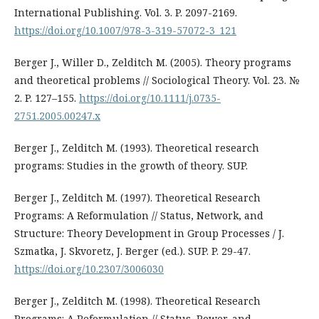
International Publishing. Vol. 3. P. 2097-2169.
https://doi.org/10.1007/978-3-319-57072-3_121
Berger J., Willer D., Zelditch M. (2005). Theory programs
and theoretical problems // Sociological Theory. Vol. 23. №
2. P. 127–155.
https://doi.org/10.1111/j.0735-
2751.2005.00247.x
Berger J., Zelditch M. (1993). Theoretical research
programs: Studies in the growth of theory. SUP.
Berger J., Zelditch M. (1997). Theoretical Research
Programs: A Reformulation // Status, Network, and
Structure: Theory Development in Group Processes / J.
Szmatka, J. Skvoretz, J. Berger (ed.). SUP. P. 29-47.
https://doi.org/10.2307/3006030
Berger J., Zelditch M. (1998). Theoretical Research
Programs: A Reformulation // Status, Power, and