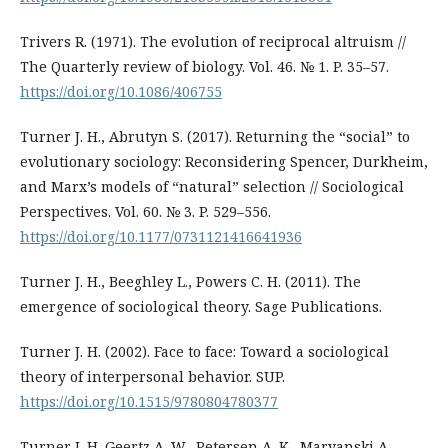
Trivers R. (1971). The evolution of reciprocal altruism //
The Quarterly review of biology. Vol. 46. № 1. P. 35–57.
https://doi.org/10.1086/406755
Turner J. H., Abrutyn S. (2017). Returning the “social” to
evolutionary sociology: Reconsidering Spencer, Durkheim,
and Marx’s models of “natural” selection // Sociological
Perspectives. Vol. 60. № 3. P. 529–556.
https://doi.org/10.1177/0731121416641936
Turner J. H., Beeghley L., Powers C. H. (2011). The
emergence of sociological theory. Sage Publications.
Turner J. H. (2002). Face to face: Toward a sociological
theory of interpersonal behavior. SUP.
https://doi.org/10.1515/9780804780377
Turner J. H. Geertz A. W., Petersen A. K., Maryanski A.