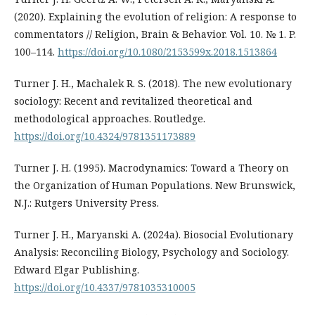
(2020). Explaining the evolution of religion: A response to
commentators // Religion, Brain & Behavior. Vol. 10. № 1. P.
100–114.
https://doi.org/10.1080/2153599x.2018.1513864
Turner J. H., Machalek R. S. (2018). The new evolutionary
sociology: Recent and revitalized theoretical and
methodological approaches. Routledge.
https://doi.org/10.4324/9781351173889
Turner J. H. (1995). Macrodynamics: Toward a Theory on
the Organization of Human Populations. New Brunswick,
N.J.: Rutgers University Press.
Turner J. H., Maryanski A. (2024a). Biosocial Evolutionary
Analysis: Reconciling Biology, Psychology and Sociology.
Edward Elgar Publishing.
https://doi.org/10.4337/9781035310005