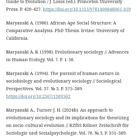
Guide to Evolution / J. Losos (ed.). Princeton University
Press. P. 420-427.
https://doi.org/10.1515/9781400848065-059
Maryanski A. (1986). African Ape Social Structure: A
Comparative Analysis. PhD Thesis. Irvine: University of
California.
Maryanski A. R. (1998). Evolutionary sociology // Advances
in Human Ecology. Vol. 7. P. 1-56.
Maryanski A. (1994). The pursuit of human nature in
sociobiology and evolutionary sociology // Sociological
Perspectives. Vol. 37. № 3. P. 375–389.
https://doi.org/10.2307/1389502
Maryanski A., Turner J. H. (2024b). An approach to
evolutionary sociology and its implications for theorizing
on socio-cultural evolution // KZfSS Kölner Zeitschrift für
Soziologie und Sozialpsychologie. Vol. 76. № 3. P. 351–389.