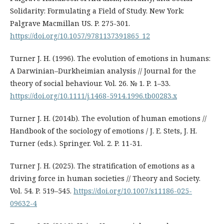
Solidarity: Formulating a Field of Study. New York:
Palgrave Macmillan US. P. 275-301.
https://doi.org/10.1057/9781137391865_12
Turner J. H. (1996). The evolution of emotions in humans:
A Darwinian–Durkheimian analysis // Journal for the
theory of social behaviour. Vol. 26. № 1. P. 1–33.
https://doi.org/10.1111/j.1468-5914.1996.tb00283.x
Turner J. H. (2014b). The evolution of human emotions //
Handbook of the sociology of emotions / J. E. Stets, J. H.
Turner (eds.). Springer. Vol. 2. P. 11-31.
Turner J. H. (2025). The stratification of emotions as a
driving force in human societies // Theory and Society.
Vol. 54. P. 519–545.
https://doi.org/10.1007/s11186-025-
09632-4