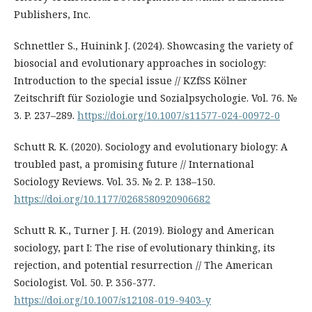
Publishers, Inc.
Schnettler S., Huinink J. (2024). Showcasing the variety of
biosocial and evolutionary approaches in sociology:
Introduction to the special issue // KZfSS Kölner
Zeitschrift für Soziologie und Sozialpsychologie. Vol. 76. №
3. P. 237–289.
https://doi.org/10.1007/s11577-024-00972-0
Schutt R. K. (2020). Sociology and evolutionary biology: A
troubled past, a promising future // International
Sociology Reviews. Vol. 35. № 2. P. 138–150.
https://doi.org/10.1177/0268580920906682
Schutt R. K., Turner J. H. (2019). Biology and American
sociology, part I: The rise of evolutionary thinking, its
rejection, and potential resurrection // The American
Sociologist. Vol. 50. P. 356-377.
https://doi.org/10.1007/s12108-019-9403-y