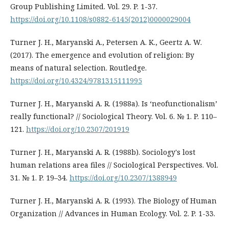
Group Publishing Limited. Vol. 29. P. 1-37.
https://doi.org/10.1108/s0882-6145(2012)0000029004
Turner J. H., Maryanski A., Petersen A. K., Geertz A. W.
(2017). The emergence and evolution of religion: By
means of natural selection. Routledge.
https://doi.org/10.4324/9781315111995
Turner J. H., Maryanski A. R. (1988a). Is ‘neofunctionalism’
really functional? // Sociological Theory. Vol. 6. № 1. P. 110–
121.
https://doi.org/10.2307/201919
Turner J. H., Maryanski A. R. (1988b). Sociology's lost
human relations area files // Sociological Perspectives. Vol.
31. № 1. P. 19–34.
https://doi.org/10.2307/1388949
Turner J. H., Maryanski A. R. (1993). The Biology of Human
Organization // Advances in Human Ecology. Vol. 2. P. 1-33.