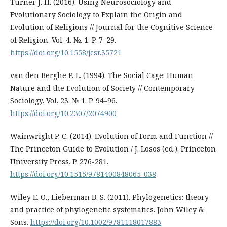
Turner J. H. (2016). Using Neurosociology and
Evolutionary Sociology to Explain the Origin and
Evolution of Religions // Journal for the Cognitive Science
of Religion. Vol. 4. №. 1. P. 7–29.
https://doi.org/10.1558/jcsr.35721
van den Berghe P. L. (1994). The Social Cage: Human
Nature and the Evolution of Society // Contemporary
Sociology. Vol. 23. № 1. P. 94–96.
https://doi.org/10.2307/2074900
Wainwright P. C. (2014). Evolution of Form and Function //
The Princeton Guide to Evolution / J. Losos (ed.). Princeton
University Press. P. 276-281.
https://doi.org/10.1515/9781400848065-038
Wiley E. O., Lieberman B. S. (2011). Phylogenetics: theory
and practice of phylogenetic systematics. John Wiley &
Sons.
https://doi.org/10.1002/9781118017883