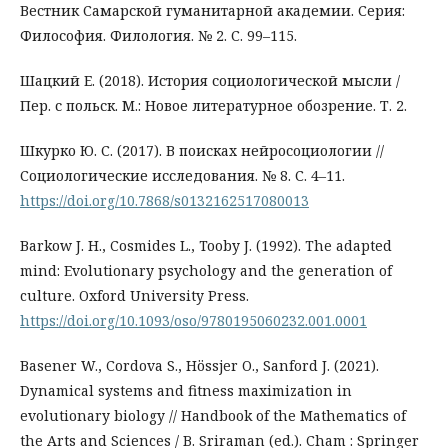
Вестник Самарской гуманитарной академии. Серия:
Философия. Филология. № 2. С. 99–115.
Шацкий Е. (2018). История социологической мысли /
Пер. с польск. М.: Новое литературное обозрение. Т. 2.
Шкурко Ю. С. (2017). В поисках нейросоциологии //
Социологические исследования. № 8. С. 4–11.
https://doi.org/10.7868/s0132162517080013
Barkow J. H., Cosmides L., Tooby J. (1992). The adapted
mind: Evolutionary psychology and the generation of
culture. Oxford University Press.
https://doi.org/10.1093/oso/9780195060232.001.0001
Basener W., Cordova S., Hössjer O., Sanford J. (2021).
Dynamical systems and fitness maximization in
evolutionary biology // Handbook of the Mathematics of
the Arts and Sciences / B. Sriraman (ed.). Cham : Springer