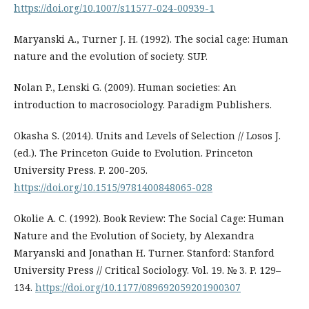
https://doi.org/10.1007/s11577-024-00939-1
Maryanski A., Turner J. H. (1992). The social cage: Human
nature and the evolution of society. SUP.
Nolan P., Lenski G. (2009). Human societies: An
introduction to macrosociology. Paradigm Publishers.
Okasha S. (2014). Units and Levels of Selection // Losos J.
(ed.). The Princeton Guide to Evolution. Princeton
University Press. P. 200-205.
https://doi.org/10.1515/9781400848065-028
Okolie A. C. (1992). Book Review: The Social Cage: Human
Nature and the Evolution of Society, by Alexandra
Maryanski and Jonathan H. Turner. Stanford: Stanford
University Press // Critical Sociology. Vol. 19. № 3. P. 129–
134.
https://doi.org/10.1177/089692059201900307