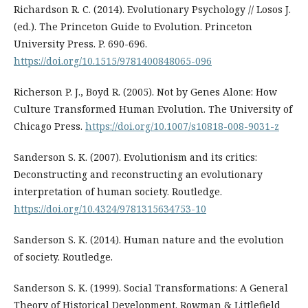
Richardson R. C. (2014). Evolutionary Psychology // Losos J.
(ed.). The Princeton Guide to Evolution. Princeton
University Press. P. 690-696.
https://doi.org/10.1515/9781400848065-096
Richerson P. J., Boyd R. (2005). Not by Genes Alone: How
Culture Transformed Human Evolution. The University of
Chicago Press.
https://doi.org/10.1007/s10818-008-9031-z
Sanderson S. K. (2007). Evolutionism and its critics:
Deconstructing and reconstructing an evolutionary
interpretation of human society. Routledge.
https://doi.org/10.4324/9781315634753-10
Sanderson S. K. (2014). Human nature and the evolution
of society. Routledge.
Sanderson S. K. (1999). Social Transformations: A General
Theory of Historical Development. Rowman & Littlefield