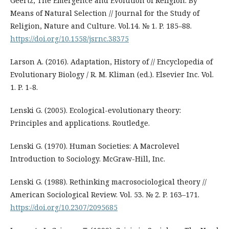
Geertz, The Emergence and Evolution of Religion: By
Means of Natural Selection // Journal for the Study of
Religion, Nature and Culture. Vol.14. № 1. P. 185–88.
https://doi.org/10.1558/jsrnc.38375
Larson A. (2016). Adaptation, History of // Encyclopedia of
Evolutionary Biology / R. M. Kliman (ed.). Elsevier Inc. Vol.
1. P. 1-8.
Lenski G. (2005). Ecological-evolutionary theory:
Principles and applications. Routledge.
Lenski G. (1970). Human Societies: A Macrolevel
Introduction to Sociology. McGraw-Hill, Inc.
Lenski G. (1988). Rethinking macrosociological theory //
American Sociological Review. Vol. 53. № 2. P. 163–171.
https://doi.org/10.2307/2095685