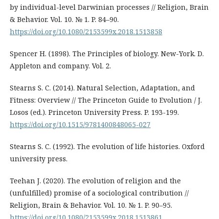
by individual-level Darwinian processes // Religion, Brain
& Behavior. Vol. 10. № 1. P. 84–90.
https://doi.org/10.1080/2153599x.2018.1513858
Spencer H. (1898). The Principles of biology. New-York. D.
Appleton and company. Vol. 2.
Stearns S. C. (2014). Natural Selection, Adaptation, and
Fitness: Overview // The Princeton Guide to Evolution / J.
Losos (ed.). Princeton University Press. P. 193-199.
https://doi.org/10.1515/9781400848065-027
Stearns S. C. (1992). The evolution of life histories. Oxford
university press.
Teehan J. (2020). The evolution of religion and the
(unfulfilled) promise of a sociological contribution //
Religion, Brain & Behavior. Vol. 10. № 1. P. 90–95.
https://doi.org/10.1080/2153599x.2018.1513861