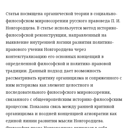
Статья посвящена органической теории в социально-
философском мировоззрении русского правоведа П. И.
Новгородцева. В статье используется метод историко-
философской реконструкции, направленный на
выявление внутренней логики развития политико-
правового учения Новгородцева через
контекстуализацию его основных концепций в
определенной философской и политико-правовой
традиции. Данный подход дает возможность
рассматривать критику органицизма и сопряженного с
ним историзма как элемент целостного и
последовательного философского мировоззрения,
связанного с общеевропейским историко-философским
процессом. Показана связь между ранней критикой
органицизма и поздней концепцией агиократии как
единой линии развития мысли Новгородцева.
Философия права Новгородцева включает в себя