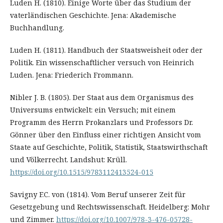
Luden H. (1810). Einige Worte über das Studium der
vaterländischen Geschichte. Jena: Akademische
Buchhandlung.
Luden H. (1811). Handbuch der Staatsweisheit oder der
Politik. Ein wissenschaftlicher versuch von Heinrich
Luden. Jena: Friederich Frommann.
Nibler J. B. (1805). Der Staat aus dem Organismus des
Universums entwickelt: ein Versuch; mit einem
Programm des Herrn Prokanzlars und Professors Dr.
Gönner über den Einfluss einer richtigen Ansicht vom
Staate auf Geschichte, Politik, Statistik, Staatswirthschaft
und Völkerrecht. Landshut: Krüll.
https://doi.org/10.1515/9783112413524-015
Savigny F.C. von (1814). Vom Beruf unserer Zeit für
Gesetzgebung und Rechtswissenschaft. Heidelberg: Mohr
und Zimmer.
https://doi.org/10.1007/978-3-476-05728-