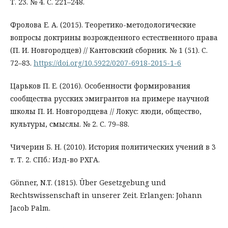
Т. 23. № 4. С. 221–248.
Фролова Е. А. (2015). Теоретико-методологические
вопросы доктрины возрожденного естественного права
(П. И. Новгородцев) // Кантовский сборник. № 1 (51). С.
72–83.
https://doi.org/10.5922/0207-6918-2015-1-6
Царьков П. Е. (2016). Особенности формирования
сообщества русских эмигрантов на примере научной
школы П. И. Новгородцева // Локус: люди, общество,
культуры, смыслы. № 2. С. 79–88.
Чичерин Б. Н. (2010). История политических учений в 3
т. Т. 2. СПб.: Изд-во РХГА.
Gönner, N.T. (1815). Über Gesetzgebung und
Rechtswissenschaft in unserer Zeit. Erlangen: Johann
Jacob Palm.