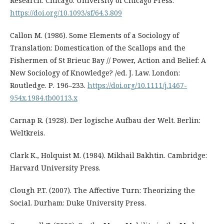
Research. Chicago: University of Chicago Press.
https://doi.org/10.1093/sf/64.3.809
Callon M. (1986). Some Elements of a Sociology of
Translation: Domestication of the Scallops and the
Fishermen of St Brieuc Bay // Power, Action and Belief: A
New Sociology of Knowledge? /ed. J. Law. London:
Routledge. Р. 196–233.
https://doi.org/10.1111/j.1467-
954x.1984.tb00113.x
Carnap R. (1928). Der logische Aufbau der Welt. Berlin:
Weltkreis.
Clark K., Holquist M. (1984). Mikhail Bakhtin. Cambridge:
Harvard University Press.
Clough P.T. (2007). The Affective Turn: Theorizing the
Social. Durham: Duke University Press.