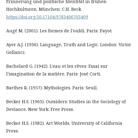
Erinnerung und politische Identität in frühen
Hochkulturen. München: C.H. Beck.
https://doi.org/10.17104/9783406703409
Augé M. (2001). Les formes de l'oubli. Paris: Payot.
Ayer A.J. (1936). Language, Truth and Logic. London: Victor
Gollancz.
Bachelard G. (1942). L'eau et les rêves: Essai sur
l'imagination de la matière. Paris: José Corti.
Barthes R. (1957). Mythologies. Paris: Seuil.
Becker H.S. (1963). Outsiders: Studies in the Sociology of
Deviance. New York: Free Press.
Becker H.S. (1982). Art Worlds. University of California
Press.