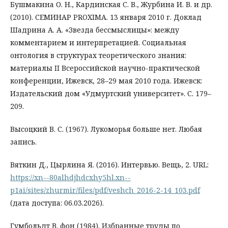
Бушмакина О. Н., Кардинская С. В., Журбина И. В. и др.
(2010). СЕМИНАР PROXIMA. 13 января 2010 г. Доклад
Шадрина А. А. «Звезда бессмыслицы»: между
комментарием и интерпретацией. Социальная
онтология в структурах теоретического знания:
материалы II Всероссийской научно-практической
конференции, Ижевск, 28–29 мая 2010 года. Ижевск:
Издательский дом «Удмуртский университет». С. 179–
209.
Высоцкий В. С. (1967). Лукоморья больше нет. Любая
запись.
Вяткин Д., Цырлина Я. (2016). Интервью. Вещь, 2. URL:
https://xn--80alhdjhdcxhy5hl.xn--
p1ai/sites/zhurmir/files/pdf/veshch_2016-2-14_103.pdf
(дата доступа: 06.03.2026).
Гумбольдт В. фон (1984). Избранные труды по