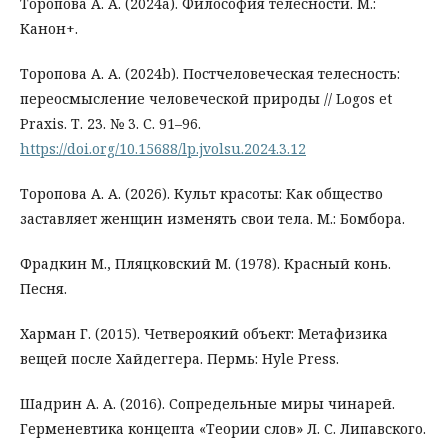
Торопова А. А. (2024a). Философия телесности. М.:
Канон+.
Торопова А. А. (2024b). Постчеловеческая телесность:
переосмысление человеческой природы // Logos et
Praxis. Т. 23. № 3. С. 91–96.
https://doi.org/10.15688/lp.jvolsu.2024.3.12
Торопова А. А. (2026). Культ красоты: Как общество
заставляет женщин изменять свои тела. М.: Бомбора.
Фрадкин М., Пляцковский М. (1978). Красный конь.
Песня.
Харман Г. (2015). Четвероякий объект: Метафизика
вещей после Хайдеггера. Пермь: Hyle Press.
Шадрин А. А. (2016). Сопредельные миры чинарей.
Герменевтика концепта «Теории слов» Л. С. Липавского.