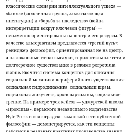
классические сценарии интеллектуального успеха —
«банда» (сплоченная группа, захватывающая
институции) и «борьба за наследство» (война
интерпретаций вокруг ключевой фигуры) —
неизменно ориентированы на центр и его ресурсы. В
качестве альтернативы предлагается «третий путь»:
рейнджер-философия, ориентированная не на центр,
а на локальные точки высадки, горизонтальные сети и
долгосрочное существование в режиме perpetuum
mobile. Вводится система концептов для описания
социальной механики периферийного существования:
социальная гидродинамика, социальный шрам,
социальная живучесть, хронопартизаны, социальное
трение. На примере трех кейсов — удмуртской школы
«Проксима», пермского независимого издательства
Hyle Press и волгоградско-казанской сети публичной
философии — демонстрируется, как эти концепты
работают в реальных практиках производства знания.