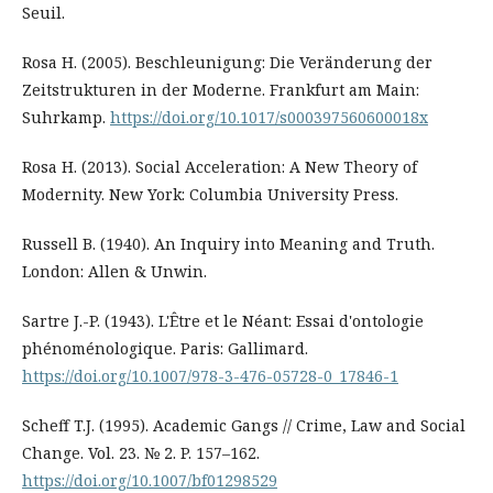
Seuil.
Rosa H. (2005). Beschleunigung: Die Veränderung der
Zeitstrukturen in der Moderne. Frankfurt am Main:
Suhrkamp.
https://doi.org/10.1017/s000397560600018x
Rosa H. (2013). Social Acceleration: A New Theory of
Modernity. New York: Columbia University Press.
Russell B. (1940). An Inquiry into Meaning and Truth.
London: Allen & Unwin.
Sartre J.-P. (1943). L'Être et le Néant: Essai d'ontologie
phénoménologique. Paris: Gallimard.
https://doi.org/10.1007/978-3-476-05728-0_17846-1
Scheff T.J. (1995). Academic Gangs // Crime, Law and Social
Change. Vol. 23. № 2. P. 157–162.
https://doi.org/10.1007/bf01298529