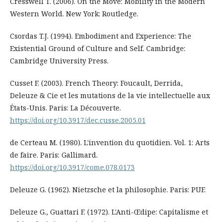
Cresswell T. (2006). On the Move: Mobility in the Modern
Western World. New York: Routledge.
Csordas T.J. (1994). Embodiment and Experience: The
Existential Ground of Culture and Self. Cambridge:
Cambridge University Press.
Cusset F. (2003). French Theory: Foucault, Derrida,
Deleuze & Cie et les mutations de la vie intellectuelle aux
États-Unis. Paris: La Découverte.
https://doi.org/10.3917/dec.cusse.2005.01
de Certeau M. (1980). L'invention du quotidien. Vol. 1: Arts
de faire. Paris: Gallimard.
https://doi.org/10.3917/come.078.0173
Deleuze G. (1962). Nietzsche et la philosophie. Paris: PUF.
Deleuze G., Guattari F. (1972). L'Anti-Œdipe: Capitalisme et