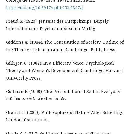
Collège de France (1978-1979). Paris: Seuil.
https://doi.org/10.3917/rphi.053.0357zj
Freud S. (1920). Jenseits des Lustprinzips. Leipzig:
Internationaler Psychoanalytischer Verlag.
Giddens A. (1984). The Constitution of Society: Outline of
the Theory of Structuration. Cambridge: Polity Press.
Gilligan C. (1982). In a Different Voice: Psychological
Theory and Women's Development. Cambridge: Harvard
University Press.
Goffman E. (1959). The Presentation of Self in Everyday
Life. New York: Anchor Books.
Grant I.H. (2006). Philosophies of Nature After Schelling.
London: Continuum.
Gupta A. (2012). Red Tape: Bureaucracy, Structural