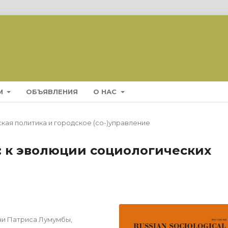
М
ОБЪЯВЛЕНИЯ
О НАС
кая политика и городское (со-)управление
о: к эволюции социологических
ни Патриса Лумумбы,