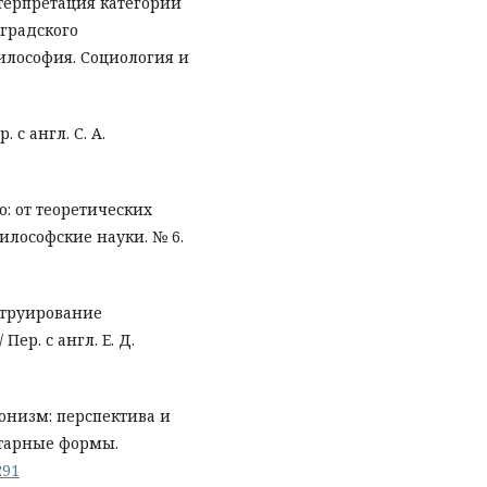
нтерпретация категории
оградского
Философия. Социология и
 с англ. С. А.
о: от теоретических
илософские науки. № 6.
нструирование
Пер. с англ. Е. Д.
онизм: перспектива и
ентарные формы.
291