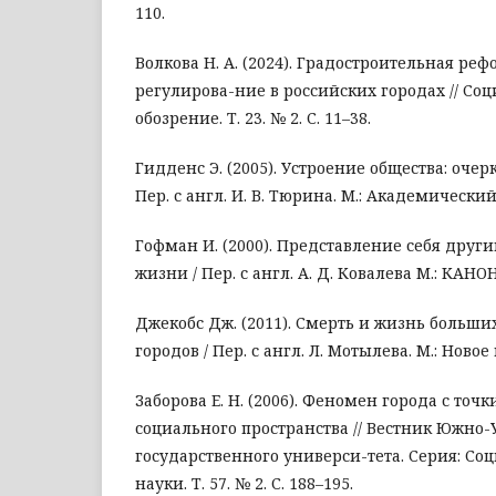
110.
Волкова Н. А. (2024). Градостроительная реф
регулирова-ние в российских городах // Со
обозрение. Т. 23. № 2. С. 11–38.
Гидденс Э. (2005). Устроение общества: очер
Пер. с англ. И. В. Тюрина. М.: Академический
Гофман И. (2000). Представление себя друг
жизни / Пер. с англ. А. Д. Ковалева М.: КАНО
Джекобс Дж. (2011). Смерть и жизнь больш
городов / Пер. с англ. Л. Мотылева. М.: Новое
Заборова Е. Н. (2006). Феномен города с точ
социального пространства // Вестник Южно-
государственного универси-тета. Серия: С
науки. Т. 57. № 2. С. 188–195.