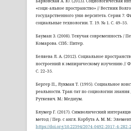
Барковская А. Ю. (2013). Социологическая и
«соци-альное пространство» // Вестник Волг
государственного уни-верситета. Серия 7: 
социальные технологии. Т. 19. № 1. С. 49–55.
Бауман З. (2008). Текучая современность / Пер.
Комарова. СПб.: Питер.
Беляева Л. А. (2012). Социальное пространств
построений к эмпирическому изучению // Ф
С. 22–35.
Бергер П., Лукман Т. (1995). Социальное ко
реальности. Трак-тат по социологии знания / 
Руткевич. М.: Медиум.
Блумер Г. (2017). Символический интеракци
метод / Пер. с англ. Корбута А. М. М.: Элем
https://doi.org/10.22394/2074-0492-2017-4-282-