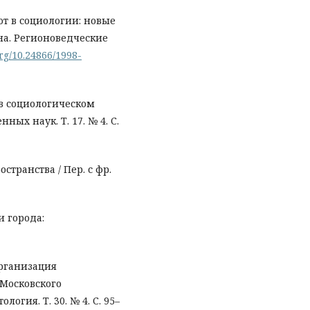
рот в социологии: новые
на. Регионоведческие
org/10.24866/1998-
о в социологическом
ных наук. Т. 17. № 4. С.
странства / Пер. с фр.
и города:
организация
 Московского
огия. Т. 30. № 4. С. 95–