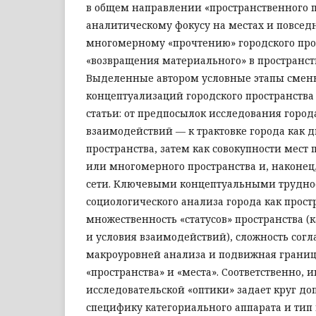
в общем направлении «пространственного п
аналитическому фокусу на местах и повседн
многомерному «прочтению» городского прос
«возвращения материального» в пространст
Выделенные автором условные этапы сме
концептуализаций городского пространства
статьи: от предпосылок исследования город
взаимодействий — к трактовке города как 
пространства, затем как совокупности мест
или многомерного пространства и, наконец
сети. Ключевыми концептуальными трудн
социологического анализа города как простр
множественность «статусов» пространства (к
и условия взаимодействий), сложность согл
макроуровней анализа и подвижная грани
«пространства» и «места». Соответственно,
исследовательской «оптики» задает круг до
специфику категориального аппарата и тип 