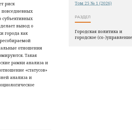
Том 25 № 1 (2026)
ет риск
а повседневных
РАЗДЕЛ
о субъективных
 делает вывод о
Городская политика и
и города как
городское (со-)управлени
ересобираемой
циальные отношения
мируются. Такая
еские рамки анализа и
отношение «статусов»
вней анализа и
социологическое