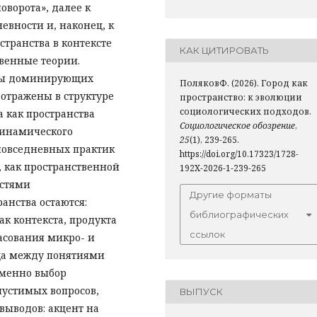
оворота», далее к
евности и, наконец, к
транства в контексте
КАК ЦИТИРОВАТЬ
венные теории.
ны доминирующих
ПоляковФ. (2026). Город как
 отражены в структуре
пространство: к эволюции
социологических подходов.
а как пространства
Социологическое обозрение
,
динамического
25
(1), 239-265.
 повседневных практик
https://doi.org/10.17323/1728-
, как пространственной
192X-2026-1-239-265
остями
Другие форматы
анства остаются:
библиографических
ак контекста, продукта
ссылок
асования микро- и
ца между понятиями
 именно выбор
пустимых вопросов,
ВЫПУСК
выводов: акцент на