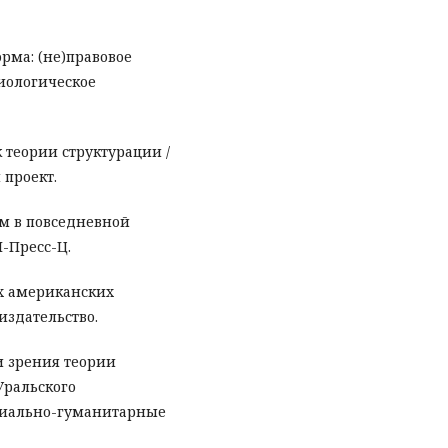
орма: (не)правовое
циологическое
к теории структурации /
 проект.
им в повседневной
Н-Пресс-Ц.
их американских
 издательство.
ки зрения теории
Уральского
оциально-гуманитарные