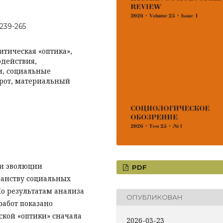
-239-265
итическая «оптика»,
одействия,
и, социальные
орот, материальный
ии эволюции
PDF
ранству социальных
о результатам анализа
ОПУБЛИКОВАН
работ показано
ской «оптики» сначала
2026-03-23