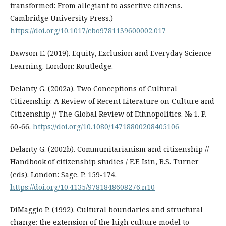
transformed: From allegiant to assertive citizens.
Cambridge University Press.)
https://doi.org/10.1017/cbo9781139600002.017
Dawson E. (2019). Equity, Exclusion and Everyday Science
Learning. London: Routledge.
Delanty G. (2002a). Two Conceptions of Cultural
Citizenship: A Review of Recent Literature on Culture and
Citizenship // The Global Review of Ethnopolitics. № 1. P.
60-66.
https://doi.org/10.1080/14718800208405106
Delanty G. (2002b). Communitarianism and citizenship //
Handbook of citizenship studies / E.F. Isin, B.S. Turner
(eds). London: Sage. P. 159-174.
https://doi.org/10.4135/9781848608276.n10
DiMaggio P. (1992). Cultural boundaries and structural
change: the extension of the high culture model to