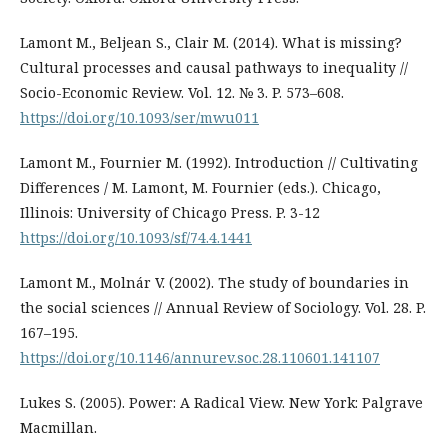
Lamont M., Beljean S., Clair M. (2014). What is missing?
Cultural processes and causal pathways to inequality //
Socio-Economic Review. Vol. 12. № 3. P. 573–608.
https://doi.org/10.1093/ser/mwu011
Lamont M., Fournier M. (1992). Introduction // Cultivating
Differences / M. Lamont, M. Fournier (eds.). Chicago,
Illinois: University of Chicago Press. P. 3-12
https://doi.org/10.1093/sf/74.4.1441
Lamont M., Molnár V. (2002). The study of boundaries in
the social sciences // Annual Review of Sociology. Vol. 28. P.
167–195.
https://doi.org/10.1146/annurev.soc.28.110601.141107
Lukes S. (2005). Power: A Radical View. New York: Palgrave
Macmillan.