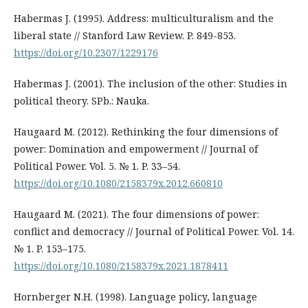
Habermas J. (1995). Address: multiculturalism and the
liberal state // Stanford Law Review. P. 849-853.
https://doi.org/10.2307/1229176
Habermas J. (2001). The inclusion of the other: Studies in
political theory. SPb.: Nauka.
Haugaard M. (2012). Rethinking the four dimensions of
power: Domination and empowerment // Journal of
Political Power. Vol. 5. № 1. P. 33–54.
https://doi.org/10.1080/2158379x.2012.660810
Haugaard M. (2021). The four dimensions of power:
conflict and democracy // Journal of Political Power. Vol. 14.
№ 1. P. 153–175.
https://doi.org/10.1080/2158379x.2021.1878411
Hornberger N.H. (1998). Language policy, language