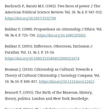
Bachrach P., Baratz M.S. (1962). Two faces of power // The
American Political Science Review. Vol. 56. № 4. P. 947-952.
https://doi.org/10.2307/1952796
Balibar E. (1988). Propositions on citizenship // Ethics. Vol.
98. № 4. P. 723-730.
https://doi.org/10.1086/293001
Balibar E. (2005). Difference, Otherness, Exclusion //
Parallax. Vol. 11. № 1. P. 19-34.
https://doi.org/10.1080/1353464052000321074
Beaman J. (2016). Citizenship as Cultural: Towards a
Theory of Cultural Citizenship // Sociology Compass. Vol.
10. № 10. P. 849–857.
https://doi.org/10.1111/soc4.12415
Bennett T. (1995). The Birth of the Museum. History,
theory, politics. London and New York: Routledge.