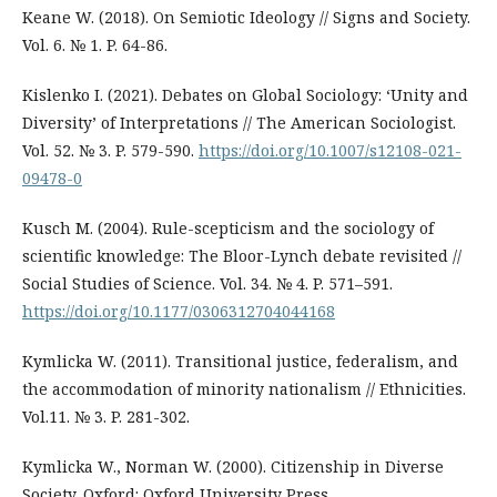
Keane W. (2018). On Semiotic Ideology // Signs and Society.
Vol. 6. № 1. P. 64-86.
Kislenko I. (2021). Debates on Global Sociology: ‘Unity and
Diversity’ of Interpretations // The American Sociologist.
Vol. 52. № 3. P. 579-590.
https://doi.org/10.1007/s12108-021-
09478-0
Kusch M. (2004). Rule-scepticism and the sociology of
scientific knowledge: The Bloor-Lynch debate revisited //
Social Studies of Science. Vol. 34. № 4. P. 571–591.
https://doi.org/10.1177/0306312704044168
Kymlicka W. (2011). Transitional justice, federalism, and
the accommodation of minority nationalism // Ethnicities.
Vol.11. № 3. P. 281-302.
Kymlicka W., Norman W. (2000). Citizenship in Diverse
Society. Oxford: Oxford University Press.