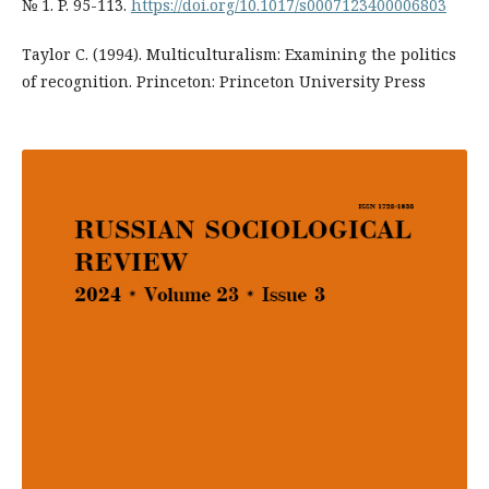
№ 1. P. 95-113.
https://doi.org/10.1017/s0007123400006803
Taylor C. (1994). Multiculturalism: Examining the politics
of recognition. Princeton: Princeton University Press