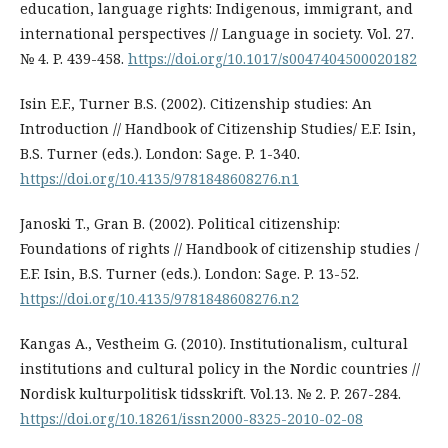
education, language rights: Indigenous, immigrant, and
international perspectives // Language in society. Vol. 27.
№ 4. P. 439-458.
https://doi.org/10.1017/s0047404500020182
Isin E.F., Turner B.S. (2002). Citizenship studies: An
Introduction // Handbook of Citizenship Studies/ E.F. Isin,
B.S. Turner (eds.). London: Sage. P. 1-340.
https://doi.org/10.4135/9781848608276.n1
Janoski T., Gran B. (2002). Political citizenship:
Foundations of rights // Handbook of citizenship studies /
E.F. Isin, B.S. Turner (eds.). London: Sage. P. 13-52.
https://doi.org/10.4135/9781848608276.n2
Kangas A., Vestheim G. (2010). Institutionalism, cultural
institutions and cultural policy in the Nordic countries //
Nordisk kulturpolitisk tidsskrift. Vol.13. № 2. P. 267-284.
https://doi.org/10.18261/issn2000-8325-2010-02-08