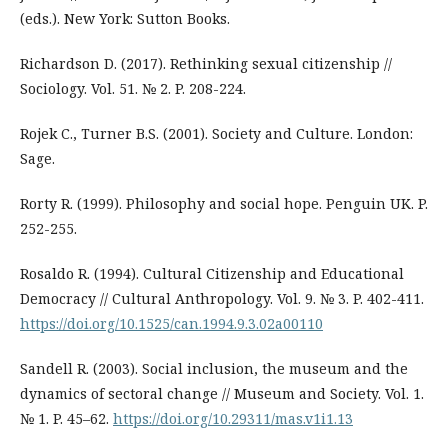
(eds.). New York: Sutton Books.
Richardson D. (2017). Rethinking sexual citizenship //
Sociology. Vol. 51. № 2. P. 208-224.
Rojek C., Turner B.S. (2001). Society and Culture. London:
Sage.
Rorty R. (1999). Philosophy and social hope. Penguin UK. P.
252-255.
Rosaldo R. (1994). Cultural Citizenship and Educational
Democracy // Cultural Anthropology. Vol. 9. № 3. P. 402-411.
https://doi.org/10.1525/can.1994.9.3.02a00110
Sandell R. (2003). Social inclusion, the museum and the
dynamics of sectoral change // Museum and Society. Vol. 1.
№ 1. P. 45–62.
https://doi.org/10.29311/mas.v1i1.13