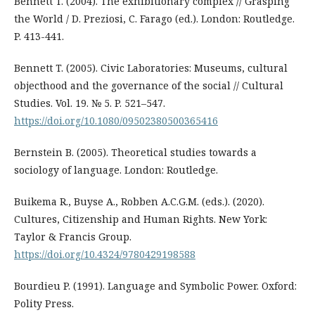
Bennett T. (2004). The exhibitionary complex // Grasping
the World / D. Preziosi, C. Farago (ed.). London: Routledge.
P. 413-441.
Bennett T. (2005). Civic Laboratories: Museums, cultural
objecthood and the governance of the social // Cultural
Studies. Vol. 19. № 5. P. 521–547.
https://doi.org/10.1080/09502380500365416
Bernstein B. (2005). Theoretical studies towards a
sociology of language. London: Routledge.
Buikema R., Buyse A., Robben A.C.G.M. (eds.). (2020).
Cultures, Citizenship and Human Rights. New York:
Taylor & Francis Group.
https://doi.org/10.4324/9780429198588
Bourdieu P. (1991). Language and Symbolic Power. Oxford:
Polity Press.