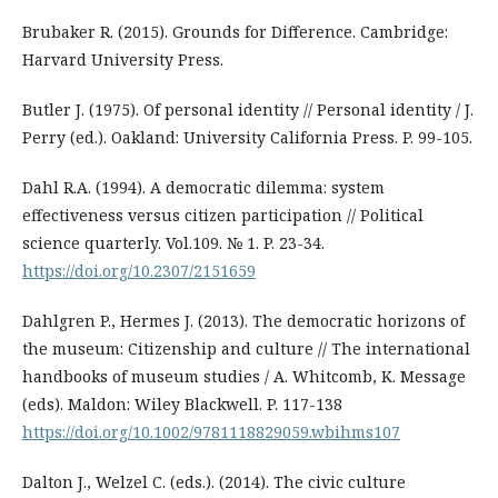
Brubaker R. (2015). Grounds for Difference. Cambridge:
Harvard University Press.
Butler J. (1975). Of personal identity // Personal identity / J.
Perry (ed.). Oakland: University California Press. P. 99-105.
Dahl R.A. (1994). A democratic dilemma: system
effectiveness versus citizen participation // Political
science quarterly. Vol.109. № 1. P. 23-34.
https://doi.org/10.2307/2151659
Dahlgren P., Hermes J. (2013). The democratic horizons of
the museum: Citizenship and culture // The international
handbooks of museum studies / A. Whitcomb, K. Message
(eds). Maldon: Wiley Blackwell. P. 117-138
https://doi.org/10.1002/9781118829059.wbihms107
Dalton J., Welzel C. (eds.). (2014). The civic culture