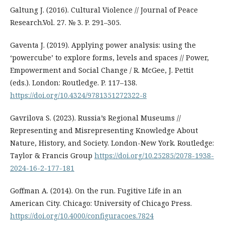
Galtung J. (2016). Cultural Violence // Journal of Peace
Research.Vol. 27. № 3. P. 291–305.
Gaventa J. (2019). Applying power analysis: using the
‘powercube’ to explore forms, levels and spaces // Power,
Empowerment and Social Change / R. McGee, J. Pettit
(eds.). London: Routledge. P. 117–138.
https://doi.org/10.4324/9781351272322-8
Gavrilova S. (2023). Russia’s Regional Museums //
Representing and Misrepresenting Knowledge About
Nature, History, and Society. London-New York. Routledge:
Taylor & Francis Group
https://doi.org/10.25285/2078-1938-
2024-16-2-177-181
Goffman A. (2014). On the run. Fugitive Life in an
American City. Chicago: University of Chicago Press.
https://doi.org/10.4000/configuracoes.7824