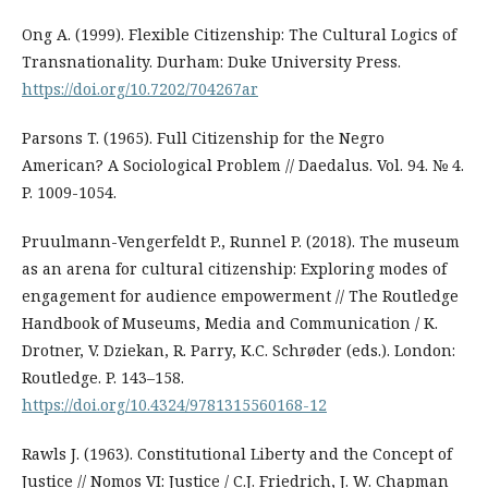
Ong A. (1999). Flexible Citizenship: The Cultural Logics of
Transnationality. Durham: Duke University Press.
https://doi.org/10.7202/704267ar
Parsons T. (1965). Full Citizenship for the Negro
American? A Sociological Problem // Daedalus. Vol. 94. № 4.
P. 1009-1054.
Pruulmann-Vengerfeldt P., Runnel P. (2018). The museum
as an arena for cultural citizenship: Exploring modes of
engagement for audience empowerment // The Routledge
Handbook of Museums, Media and Communication / K.
Drotner, V. Dziekan, R. Parry, K.C. Schrøder (eds.). London:
Routledge. P. 143–158.
https://doi.org/10.4324/9781315560168-12
Rawls J. (1963). Constitutional Liberty and the Concept of
Justice // Nomos VI: Justice / C.J. Friedrich, J. W. Chapman