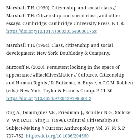
Marshall T.H. (1950). Citizenship and social class //
Marshall T.H. Citizenship and social class, and other
essays. Cambridge: Cambridge University Press. P. 1-85.
https://doi.org/10.1017/s000305540006175x
Marshall T.H. (1964). Class, citizenship and social
development. New York: Doubleday & Company.
Mirzoeff N. (2020). Persistent looking in the space of
appearance #BlackLivesMatter // Cultures, Citizenship
and Human Rights / R. Buikema, A. Buyse, A.C.G.M. Robben
(eds.). New York: Taylor & Francis Group. P. 11-30.
https://doi.org/10.4324/9780429198588-2
Ong A., Dominguez V.R., Friedman J., Schiller N.G., Stolcke
V., Wu D.Y.H., Ying H. (1996). Cultural Citizenship as
Subject-Making // Current Anthropology. Vol. 37. № 5. P.
737–762.
https://doi.org/10.1086/204560