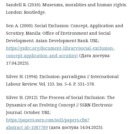
Sandell R. (2016). Museums, moralities and human rights.
London: Routledge.
Sen A. (2000). Social Exclusion: Concept, Application and
Scrutiny. Manila: Office of Environment and Social
Development. Asian Development Bank. URL:
https://gsdrc.org/document-library/social-exclusion-
concept-application-and-scrutiny/
(Дата доступа:
17.04.2023).
Silver H. (1994). Exclusion-parradigms // International
Labour Review. Vol. 133. Iss. 5–6. P. 531–578.
Silver H. (2012). The Process of Social Exclusion: The
Dynamics of an Evolving Concept // SSRN Electronic
Journal. October. URL:
https://papers.ssrn.com/sol3/papers.cfm?
abstract_id=1087789
(дата доступа 14.04.2023).