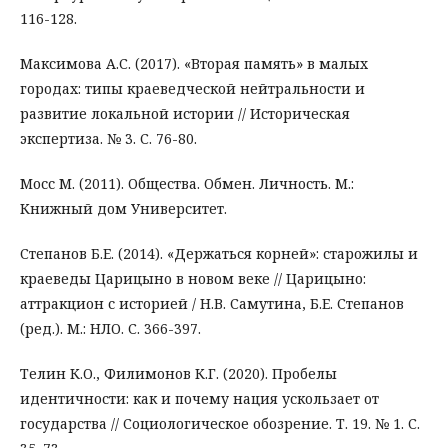
116-128.
Максимова А.С. (2017). «Вторая память» в малых
городах: типы краеведческой нейтральности и
развитие локальной истории // Историческая
экспертиза. № 3. С. 76-80.
Мосс М. (2011). Общества. Обмен. Личность. М.:
Книжный дом Университет.
Степанов Б.Е. (2014). «Держаться корней»: старожилы и
краеведы Царицыно в новом веке // Царицыно:
аттракцион с историей / Н.В. Самутина, Б.Е. Степанов
(ред.). М.: НЛО. С. 366-397.
Телин К.О., Филимонов К.Г. (2020). Пробелы
идентичности: как и почему нация ускользает от
государства // Социологическое обозрение. Т. 19. № 1. С.