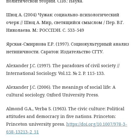
политической теории. СПб.: Наука.
Шюц А. (2004) Чужак: социально-психологический
очерк // Шюц А. Мир, светящийся смыслом / Пер. В.Г.
Николаева. М.: РОССПЭН. С. 533-549
Ярская-Смирнова Е.Р. (1997). Социокультурный анализ
нетипичности. Саратов: Издательство СГТУ.
Alexander J.C. (1997). The paradoxes of civil society //
International Sociology. Vol.12. № 2. P. 115-133.
Alexander J.C. (2006). The meanings of social life: A
cultural sociology. Oxford University Press.
Almond G.A., Verba S. (1963). The civic culture: Political
attitudes and democracy in five nations. Princeton:
Princeton university press.
https://doi.org/10.1007/978-3-
658-13213-2_51