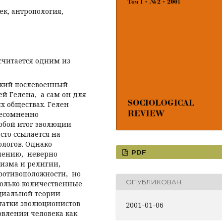
ек, антропология,
считается одним из
кий послевоенный
й Гелена, а сам он для
х обществах. Гелен
несомненно
собой итог эволюции
сто ссылается на
ологов. Однако
PDF
мнению, неверно
лизма и религии,
ротивоположности, но
ОПУБЛИКОВАН
олько количественные
оциальной теории
статки эволюционистов
2001-01-06
новлении человека как