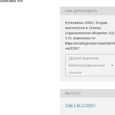
еханизмы его
КАК ЦИТИРОВАТЬ
РуткевичА. (2001). Теория
институтов А. Гелена.
Социологическое обозрение
,
1
(2),
3-25. извлечено от
https://sociologica.hse.ru/article/vi
ew/32307
Другие форматы
библиографических
ссылок
ВЫПУСК
Том 1 № 2 (2001)