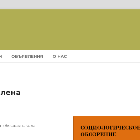
М
ОБЪЯВЛЕНИЯ
О НАС
ы
елена
т «Высшая школа