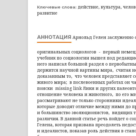
действие, культура, челов
Ключевые слова:
развитие
АННОТАЦИЯ
Арнольд Гелен заслуженно 
оригинальных социологов - первый немец
учебник по социологии вышел под редакцие
него написал большой раздел о первобытны
держится научной картины мира, считая 
доказанным то, что человек представляет 
живого мира; в послевоенных работах он ча
поиски missing link Лики и других палеонт
отношение человека и животного, по его 
рассматривают не только сторонники идеа
которые доводят отличие между ними до п
и большинство эволюционистов, видящих т
различия. В данной статье речь пойдет о с
Гелена, которая призвана преодолеть недо
и идеалистов, показав роль действия в ста