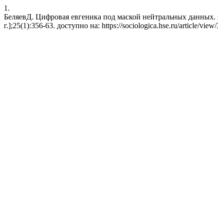
1.
БеляевД. Цифровая евгеника под маской нейтральных данных. soc
г.];25(1):356-63. доступно на: https://sociologica.hse.ru/article/view