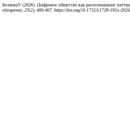
БеляеваУ. (2026). Цифровое общество как распознавание патте
обозрение
,
25
(2), 400-407. https://doi.org/10.17323/1728-192x-202