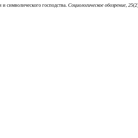
и и символического господства.
Социологическое обозрение
,
25
(2