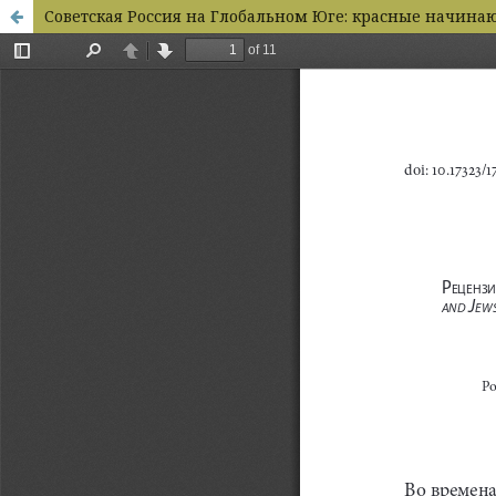
Советская Россия на Глобальном Юге: красные начина