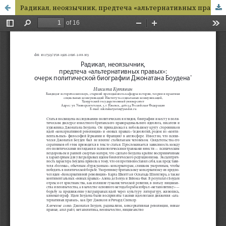
Радикал, неоязычник, предтеча «альтернативных правых»: очерк политической биографии Джонатана Боудена