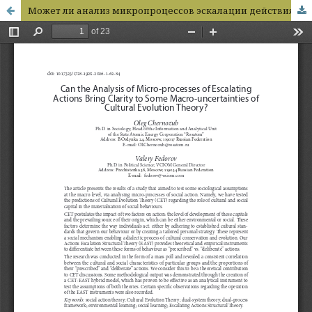
Может ли анализ микропроцессов эскалации действия прояснить некоторые макро-неопределенности теории культурной эволюции?